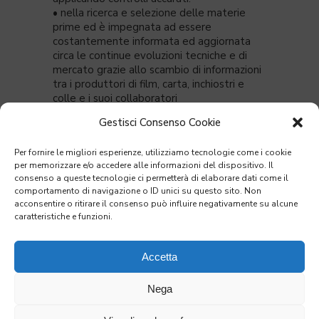
• nella ricerca e selezione delle materie
prime ed è impegnata ad essere
costantemente informata ed aggiornata
circa le continue evoluzioni tecniche e di
mercato grazie allo scambio di informazioni
tra i produttori di film, carta, inchiostri e
colle e i suoi collaboratori
•
nell’acquisto delle materie prime dai
Gestisci Consenso Cookie
principali produttori europei, idonee al
contatto con gli alimenti, come disposto
Per fornire le migliori esperienze, utilizziamo tecnologie come i cookie
dalla normativa nazionale e dalle direttive
per memorizzare e/o accedere alle informazioni del dispositivo. Il
della Comunità Europea.
consenso a queste tecnologie ci permetterà di elaborare dati come il
L’aggiornamento continuo dei tecnici,
comportamento di navigazione o ID unici su questo sito. Non
acconsentire o ritirare il consenso può influire negativamente su alcune
specialmente in materia di legislazione
caratteristiche e funzioni.
vigente sui materiali per packaging,
permette all’azienda di adottare nuove
soluzioni per restare al passo con le
Accetta
esigenze del mercato.
Particolare attenzione viene rivolta alla
Nega
ricerca di
materiali a basso impatto
ambientale
e/o provenienti da fonti