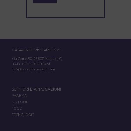
CASALINI E VISCARDI S.r.l.
Via Como 30, 23807 Merate (LC)
ITALY +39 039 990 8461
info@casalinieviscardi.com
SETTORI E APPLICAZIONI
PHARMA
NO FOOD
FOOD
TECNOLOGIE