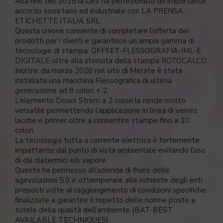
Alla fine del 2025 la CeV ha perfezionato un importante
accordo societario ed industriale con LA PRENSA
ETICHETTE ITALIA SRL.
Questa unione consente di completare l’offerta dei
prodotti per i clienti e garantisce un’ampia gamma di
tecnologie di stampa: OFFSET-FLESSOGRAFIA-IML-E
DIGITALE oltre alla storicità della stampa ROTOCALCO.
Inoltre, da marzo 2026 nel sito di Merate è stata
installata una macchina Flessografica di ultima
generazione ad 8 colori + 2.
L’elemento Down Strem a 2 colori la rende molto
versatile permettendo l’applicazione in linea di vernici,
lacche e primer oltre a consentire stampe fino a 10
colori.
La tecnologia tutta a corrente elettrica è fortemente
impattante dal punto di vista ambientale evitando l’uso
di olii diatermici e/o vapore.
Questo ha permesso all’azienda di fruire delle
agevolazioni 5.0 e ottemperare alle richieste degli enti
preposti volte al raggiungimento di condizioni specifiche
finalizzate a garantire il rispetto delle norme poste a
tutele della qualità dell’ambiente (BAT-BEST
AVAILABLE TECHNIQUES).