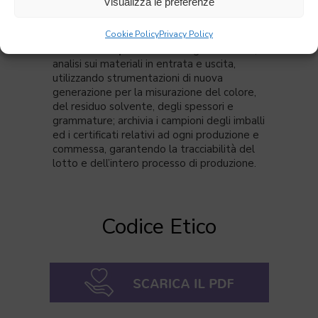
rinnovabili e naturali.
Visualizza le preferenze
• grazie al monitoraggio delle fasi
produttive, avvalendosi del suo
Cookie Policy
Privacy Policy
laboratorio qualità
che esegue verifiche,
analisi sui materiali in entrata e uscita,
utilizzando strumentazioni di nuova
generazione per la misurazione del colore,
del residuo solvente, degli spessori e
grammature; archivia i campioni degli imballi
ed i certificati relativi ad ogni produzione e
commessa, garantendo la tracciabilità del
lotto e dell’intero processo di produzione.
Codice Etico